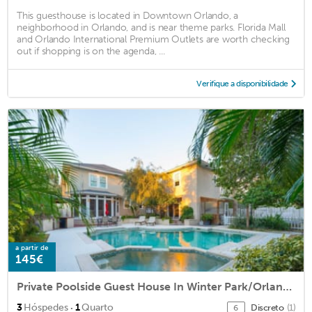
This guesthouse is located in Downtown Orlando, a
neighborhood in Orlando, and is near theme parks. Florida Mall
and Orlando International Premium Outlets are worth checking
out if shopping is on the agenda, ...
Verifique a disponibilidade
a partir de
145€
Private Poolside Guest House In Winter Park/Orlando
·
3
Hóspedes
1
Quarto
Discreto
(1)
6