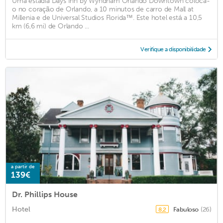
Uma estadia Days Inn by Wyndham Orlando Downtown coloca-
o no coração de Orlando, a 10 minutos de carro de Mall at
Millenia e de Universal Studios Florida™. Este hotel está a 10,5
km (6,6 mi) de Orlando ...
Verifique a disponibilidade
a partir de
139€
Dr. Phillips House
Hotel
Fabuloso
(26)
8,2