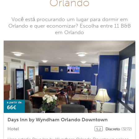
Orlando
Você está procurando um lugar para dormir em
Orlando e quer economizar? Escolha entre 11 B&B
em Orlando
a partir de
66€
Days Inn by Wyndham Orlando Downtown
Hotel
Discreto
(3272)
5,2