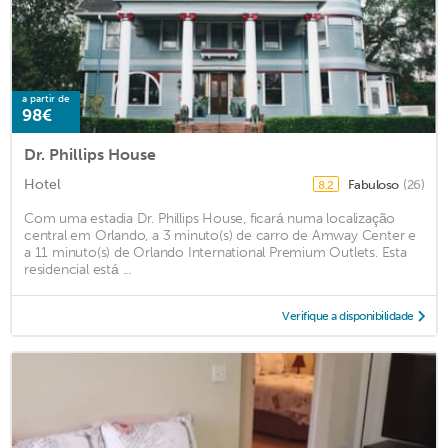
a partir de
98€
Dr. Phillips House
Hotel
Fabuloso
(26)
8,2
Com uma estadia Dr. Phillips House, ficará numa localização
central em Orlando, a 3 minuto(s) de carro de Amway Center e
a 11 minuto(s) de Orlando International Premium Outlets. Esta
residencial está ...
Verifique a disponibilidade