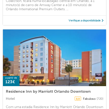
Collection, ficará numa localização central em Orlando, a 1
minuto(s) de carro de Amway Center e a 10 minuto(s) de
Orlando International Premium Outlets. ...
Verifique a disponibilidade
a partir de
123€
Residence Inn by Marriott Orlando Downtown
Hotel
Fabuloso
(720)
8,8
Com uma estadia Residence Inn by Marriott Orlando Downtown