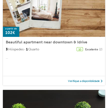
a partir de
102€
Beautiful apartment near downtown & Idrive
·
3
Hóspedes
1
Quarto
Excelente
(2)
10
...
Verifique a disponibilidade