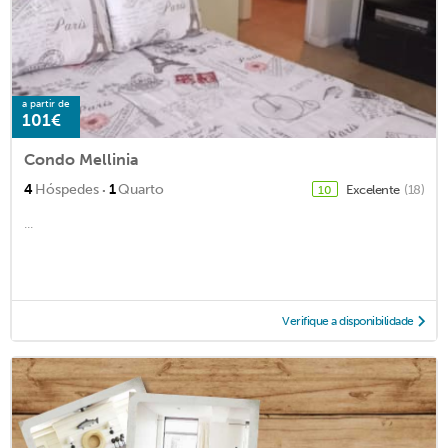
a partir de
101€
Condo Mellinia
·
4
Hóspedes
1
Quarto
Excelente
(18)
10
...
Verifique a disponibilidade