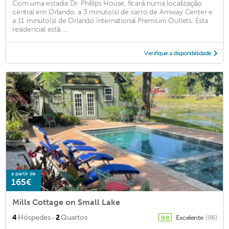
Com uma estadia Dr. Phillips House, ficará numa localização
central em Orlando, a 3 minuto(s) de carro de Amway Center e
a 11 minuto(s) de Orlando International Premium Outlets. Esta
residencial está ...
Verifique a disponibilidade
a partir de
165€
Mills Cottage on Small Lake
·
4
Hóspedes
2
Quartos
Excelente
(98)
9,8