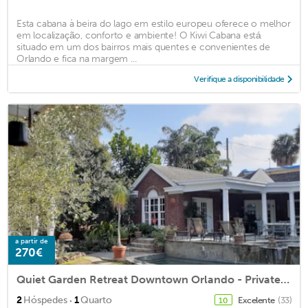
Esta cabana à beira do lago em estilo europeu oferece o melhor
em localização, conforto e ambiente! O Kiwi Cabana está
situado em um dos bairros mais quentes e convenientes de
Orlando e fica na margem ...
Verifique a disponibilidade
a partir de
270€
Quiet Garden Retreat Downtown Orlando - Private Apartment, Shared Pool and Patio
·
2
Hóspedes
1
Quarto
Excelente
(33)
10