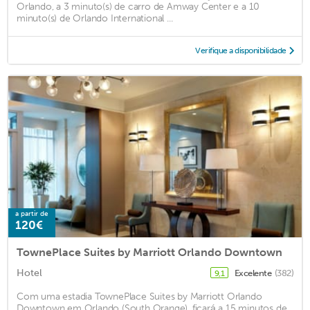
Orlando, a 3 minuto(s) de carro de Amway Center e a 10
minuto(s) de Orlando International ...
Verifique a disponibilidade
a partir de
120€
TownePlace Suites by Marriott Orlando Downtown
Hotel
Excelente
(382)
9,1
Com uma estadia TownePlace Suites by Marriott Orlando
Downtown em Orlando (South Orange), ficará a 15 minutos de