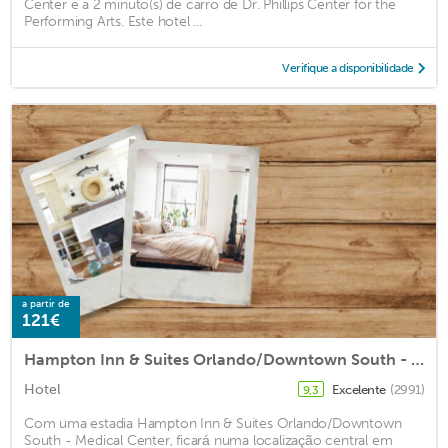
Center e a 2 minuto(s) de carro de Dr. Phillips Center for the
Performing Arts. Este hotel ...
Verifique a disponibilidade
a partir de
121€
Hampton Inn & Suites Orlando/Downtown South - Medical Center
Hotel
Excelente
(2991)
9,3
Com uma estadia Hampton Inn & Suites Orlando/Downtown
South - Medical Center, ficará numa localização central em