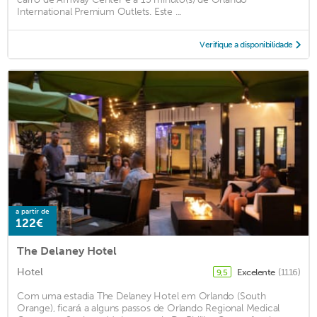
International Premium Outlets. Este ...
Verifique a disponibilidade
a partir de
122€
The Delaney Hotel
Hotel
Excelente
(1116)
9,5
Com uma estadia The Delaney Hotel em Orlando (South
Orange), ficará a alguns passos de Orlando Regional Medical