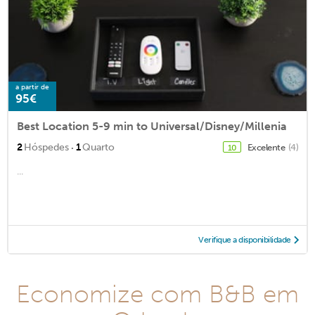
a partir de
95€
Best Location 5-9 min to Universal/Disney/Millenia
·
2
Hóspedes
1
Quarto
Excelente
(4)
10
...
Verifique a disponibilidade
Economize com B&B em