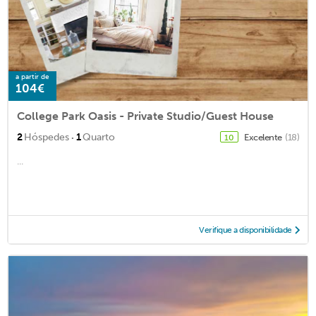
a partir de
104€
College Park Oasis - Private Studio/Guest House
·
2
Hóspedes
1
Quarto
Excelente
(18)
10
...
Verifique a disponibilidade