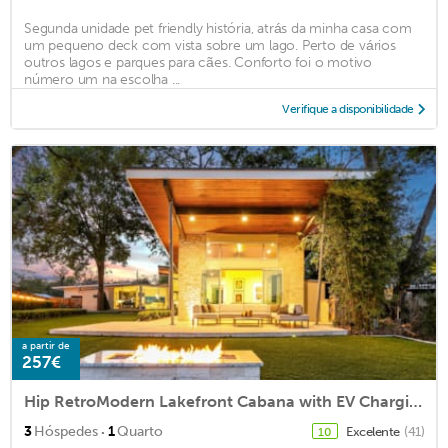
Segunda unidade pet friendly história, atrás da minha casa com
um pequeno deck com vista sobre um lago. Perto de vários
outros lagos e parques para cães. Conforto foi o motivo
número um na escolha ...
Verifique a disponibilidade
a partir de
257€
Hip RetroModern Lakefront Cabana with EV Charging Station
·
3
Hóspedes
1
Quarto
Excelente
(41)
10