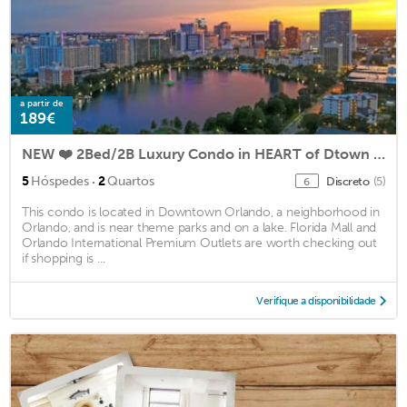
a partir de
189€
NEW ❤️ 2Bed/2B Luxury Condo in HEART of Dtown Orlando ❤️
·
5
Hóspedes
2
Quartos
Discreto
(5)
6
This condo is located in Downtown Orlando, a neighborhood in
Orlando, and is near theme parks and on a lake. Florida Mall and
Orlando International Premium Outlets are worth checking out
if shopping is ...
Verifique a disponibilidade