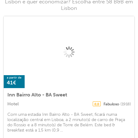
Lisbon e quer economizar? Escolha entre 58 B&B em
Lisbon
a partir de
41€
Inn Bairro Alto - BA Sweet
Hotel
Fabuloso
(1918)
8,8
Com uma estadia Inn Bairro Alto - BA Sweet, ficará numa
localização central em Lisboa, a 2 minuto(s) de carro de Praça
do Rossio e a 8 minuto(s) de Torre de Belém. Este bed &
breakfast está a 1,5 km (0,9 ...