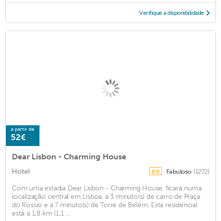
Verifique a disponibilidade
a partir de
52€
Dear Lisbon - Charming House
Hotel
Fabuloso
(1272)
8,9
Com uma estadia Dear Lisbon - Charming House, ficará numa
localização central em Lisboa, a 3 minuto(s) de carro de Praça
do Rossio e a 7 minuto(s) de Torre de Belém. Esta residencial
está a 1,8 km (1,1 ...