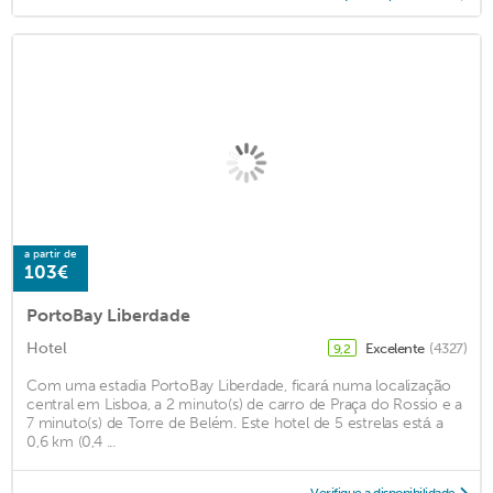
a partir de
103€
PortoBay Liberdade
Hotel
Excelente
(4327)
9,2
Com uma estadia PortoBay Liberdade, ficará numa localização
central em Lisboa, a 2 minuto(s) de carro de Praça do Rossio e a
7 minuto(s) de Torre de Belém. Este hotel de 5 estrelas está a
0,6 km (0,4 ...